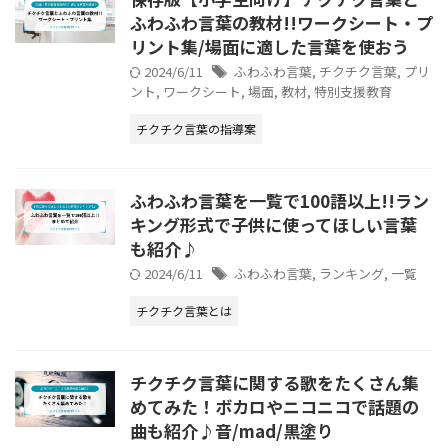
ふわふわ言葉の教材!!ワークシート・プ
リント集/場面に適した言葉を使おう
2024/6/11
ふわふわ言葉
,
チクチク言葉
,
プリ
ント
,
ワークシート
,
場面
,
教材
,
特別支援教育
チクチク言葉の指導案
ふわふわ言葉を一覧で100語以上!!ラン
キング形式で子供に使ってほしい言葉
も紹介♪
2024/6/11
ふわふわ言葉
,
ランキング
,
一覧
チクチク言葉とは
チクチク言葉に関する歌をたくさん集
めてみた！ボカロやニコニコで話題の
曲も紹介♪音/mad/黒塗り