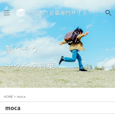
HOME
>
moca
moca