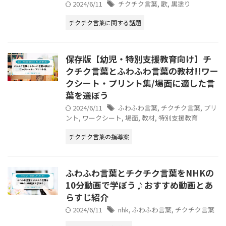
2024/6/11
チクチク言葉
,
歌
,
黒塗り
チクチク言葉に関する話題
保存版【幼児・特別支援教育向け】チ
クチク言葉とふわふわ言葉の教材!!ワー
クシート・プリント集/場面に適した言
葉を選ぼう
2024/6/11
ふわふわ言葉
,
チクチク言葉
,
プリ
ント
,
ワークシート
,
場面
,
教材
,
特別支援教育
チクチク言葉の指導案
ふわふわ言葉とチクチク言葉をNHKの
10分動画で学ぼう♪おすすめ動画とあ
らすじ紹介
2024/6/11
nhk
,
ふわふわ言葉
,
チクチク言葉