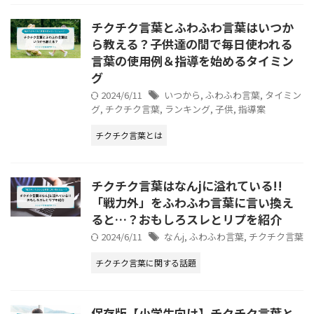
チクチク言葉とふわふわ言葉はいつか
ら教える？子供達の間で毎日使われる
言葉の使用例＆指導を始めるタイミン
グ
2024/6/11
いつから
,
ふわふわ言葉
,
タイミン
グ
,
チクチク言葉
,
ランキング
,
子供
,
指導案
チクチク言葉とは
チクチク言葉はなんjに溢れている!!
「戦力外」をふわふわ言葉に言い換え
ると…？おもしろスレとリプを紹介
2024/6/11
なんj
,
ふわふわ言葉
,
チクチク言葉
チクチク言葉に関する話題
保存版【小学生向け】チクチク言葉と